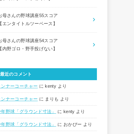
お母さんの野球講座55スコア
【エンタイトルツーベース】
お母さんの野球講座54スコア
【内野ゴロ・野手投げない】
最近のコメント
ランナーコーチャー
に
kenty
より
ランナーコーチャー
に
まりも
より
少年野球「グラウンド寸法」
に
kenty
より
少年野球「グラウンド寸法」
に
おかぴー
より