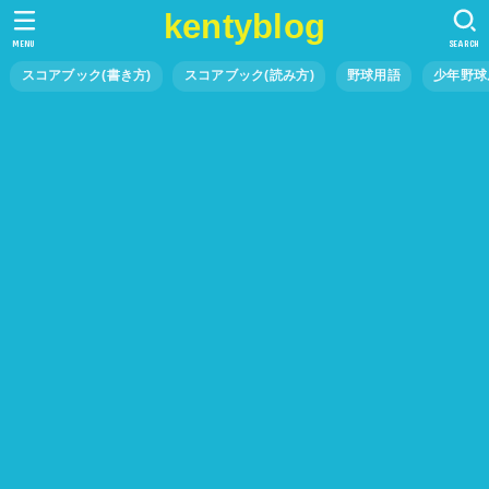
kentyblog
MENU
SEARCH
スコアブック(書き方)
スコアブック(読み方)
野球用語
少年野球